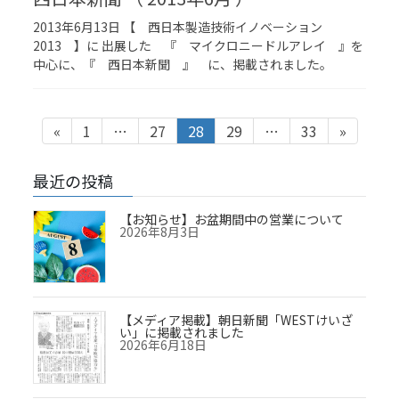
2013年6月13日 【 西日本製造技術イノベーション
2013 】に 出展した 『 マイクロニードルアレイ 』を
中心に、『 西日本新聞 』 に、掲載されました。
投
固
固
固
固
固
«
1
…
27
28
29
…
33
»
稿
定
定
定
定
定
ナ
ペ
ペ
ペ
ペ
ペ
ビ
ー
ー
ー
ー
ー
最近の投稿
ゲ
ジ
ジ
ジ
ジ
ジ
ー
シ
【お知らせ】お盆期間中の営業について
ョ
2026年8月3日
ン
【メディア掲載】朝日新聞「WESTけいざ
い」に掲載されました
2026年6月18日