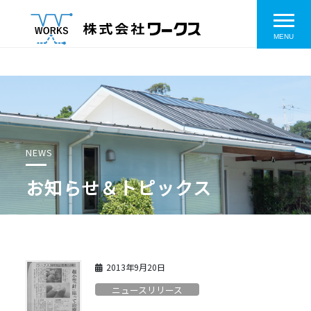
コ
ナ
toggl
ン
ビ
テ
ゲ
MENU
ン
ー
ツ
シ
へ
ョ
ス
ン
キ
に
ッ
移
プ
動
NEWS
お知らせ＆トピックス
2013年9月20日
ニュースリリース